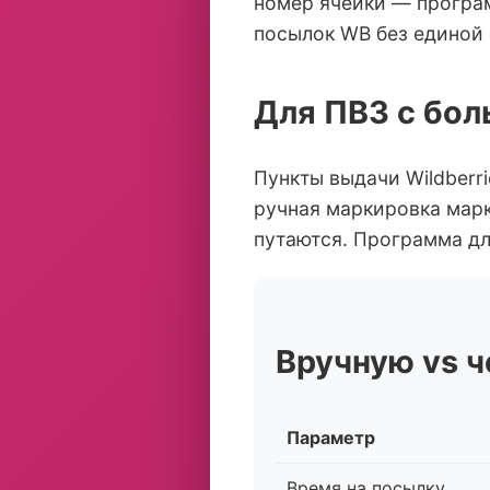
номер ячейки — програм
посылок WB без единой
Для ПВЗ с бо
Пункты выдачи Wildberr
ручная маркировка марк
путаются. Программа дл
Вручную vs ч
Параметр
Время на посылку