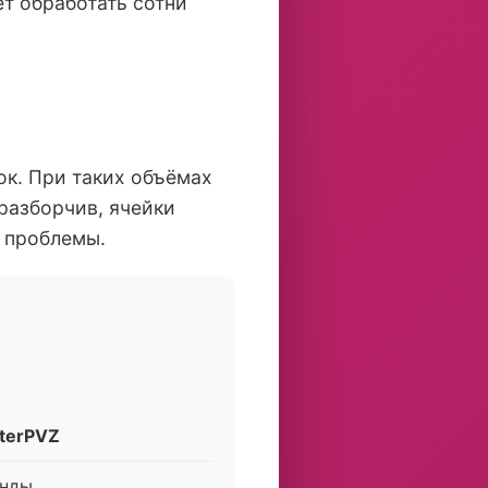
ет обработать сотни
ок. При таких объёмах
разборчив, ячейки
и проблемы.
terPVZ
унды