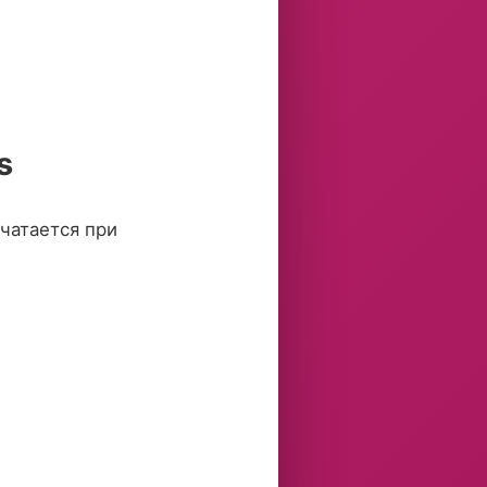
s
чатается при