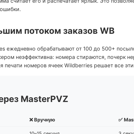
ма считает его и распечатает ярлык. Это позволя
 ошибки.
льшим потоком заказов WB
ies ежедневно обрабатывают от 100 до 500+ посыл
ером неэффективна: номера стираются, почерк не
я печати номеров ячеек Wildberries решает все эт
ерез MasterPVZ
❌ Вручную
✅ Mas
10–15 секунд
3 сек